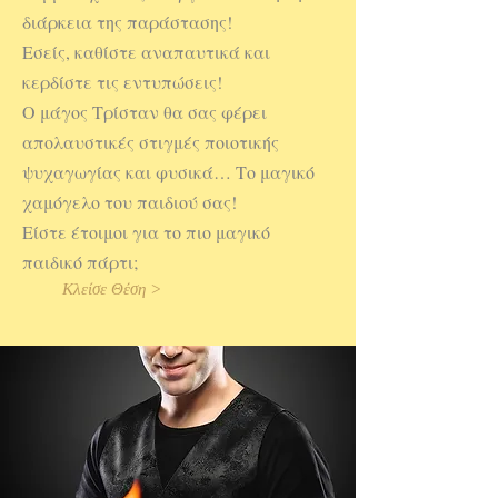
διάρκεια της παράστασης!
Εσείς, καθίστε αναπαυτικά και
κερδίστε τις εντυπώσεις!
Ο μάγος Τρίσταν θα σας φέρει
απολαυστικές στιγμές ποιοτικής
ψυχαγωγίας και φυσικά… Το μαγικό
χαμόγελο του παιδιού σας!
Είστε έτοιμοι για το πιο μαγικό
παιδικό πάρτι;
Κλείσε Θέση >