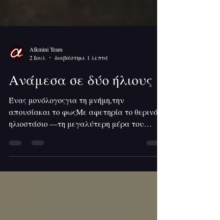
Alkmini Team
2 Ιουλ
διαβάστηκε 1 λεπτά
Ανάμεσα σε δύο ήλιους
Ένας μονόλογοςγια τη μνήμη,την
απουσίακαι το φωςΜε αφετηρία το θερινό
ηλιοστάσιο —τη μεγαλύτερη μέρα του
χρόνου —ένα παιδί επιστρέφει στη σχέση
με τον πατέραπου δεν βρίσκεται πια
εδώ.Ανάμεσα σε λέξεις που δεν ειπώθηκαν
και σε στιγμές που έμειναν,το φως γίνεται
μνήμη,ενέργεια και παρουσία.Μέσα από μια