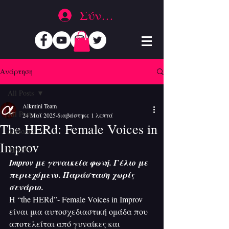
Σύνδεση
Ανάρτηση
All Posts
Alkmini Team
All Posts
24 Μαΐ 2025
διαβάστηκε 1 λεπτά
The HERd: Female Voices in
Δράσεις
Improv
Αρχείο
Improv με γυναικεία φωνή. Γέλιο με 
περιεχόμενο. Παράσταση χωρίς 
σενάριο.
Η “the HERd”- Female Voices in Improv 
είναι μια αυτοσχεδιαστική ομάδα που 
αποτελείται από γυναίκες και 