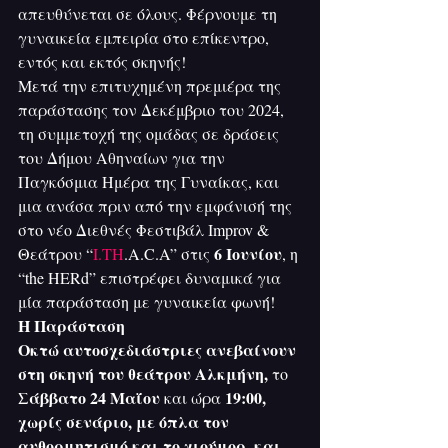
απευθύνεται σε όλους. Φέρνουμε τη 
γυναικεία εμπειρία στο επίκεντρο, 
εντός και εκτός σκηνής!
Μετά την επιτυχημένη πρεμιέρα της 
παράστασης τον Δεκέμβριο του 2024, 
τη συμμετοχή της ομάδας σε δράσεις 
του Δήμου Αθηναίων για την 
Παγκόσμια Ημέρα της Γυναίκας, και 
μια ανάσα πριν από την εμφάνισή της 
στο νέο Διεθνές Φεστιβάλ Improv & 
6 Ιουνίου
Θεάτρου “
I.TH
.A.C.A” στις 
, η 
“the HERd” επιστρέφει δυναμικά για 
μία παράσταση με γυναικεία 
φωνή
!
Η Παράσταση
Οκτώ αυτοσχεδιάστριες ανεβαίνουν 
στη σκηνή του θεάτρου Αλκμήνη,
 το 
Σάββατο 24 Μαΐου
19:00,
 και ώρα 
χωρίς σενάριο, με όπλα τον 
αυθορμητισμό και το χιούμορ, και 