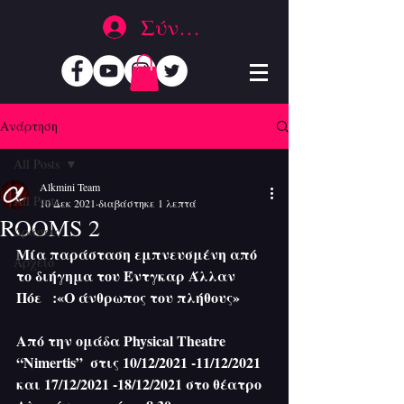
Σύνδεση
Ανάρτηση
All Posts
Alkmini Team
All Posts
10 Δεκ 2021
διαβάστηκε 1 λεπτά
ROOMS 2
Δράσεις
Μία παράσταση εμπνευσμένη από 
Αρχείο
το διήγημα του Έντγκαρ Άλλαν   
Πόε   :«Ο άνθρωπος του πλήθους»
Από την ομάδα Physical Theatre 
“Nimertis”  στις 10/12/2021 -11/12/2021 
και 17/12/2021 -18/12/2021 στο θέατρο 