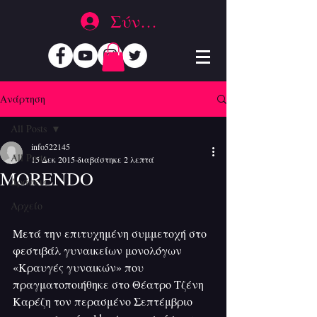
Σύνδεση
Ανάρτηση
All Posts
info522145
All Posts
15 Δεκ 2015
διαβάστηκε 2 λεπτά
MORENDO
Δράσεις
Αρχείο
Μετά την επιτυχημένη συμμετοχή στο 
φεστιβάλ γυναικείων μονολόγων 
«Κραυγές γυναικών» που 
πραγματοποιήθηκε στο Θέατρο Τζένη 
Καρέζη τον περασμένο Σεπτέμβριο 