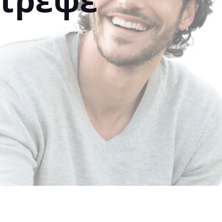
στρεψε