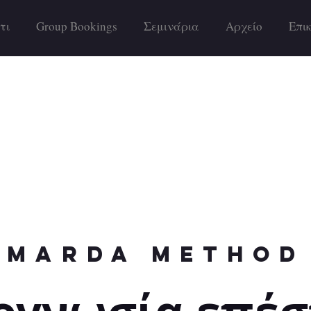
τι
Group Bookings
Σεμινάρια
Αρχείο
Επι
marda method