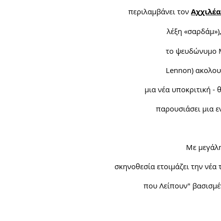
περιλαμβάνει τον
Αχχιλέ
λέξη «σαρδάμ»)
το
ψευδώνυμο
M
Lennon)
ακολου
μια
νέα
υποκριτική
- 
παρουσιάσει μια ε
Με μεγάλη
σκηνοθεσία ετοιμάζει την νέα
που Λείπουν" βασισμέ