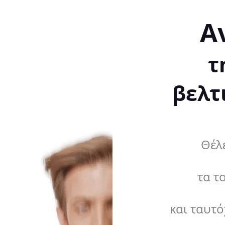
Α
τ
βελτ
Θέλε
τα τ
και ταυτό