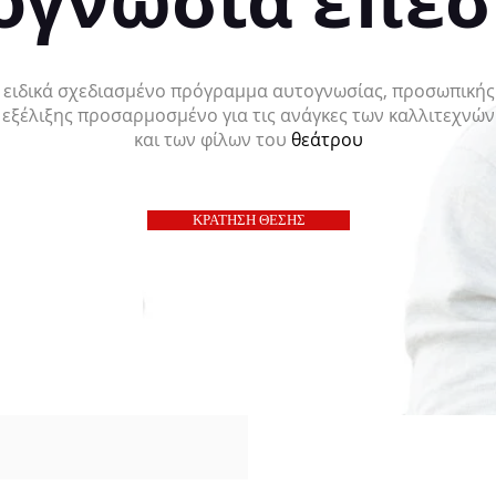
ογνωσία επέ
ειδικά σχεδιασμένο πρόγραμμα αυτογνωσίας, προσωπικής
εξέλιξης
προσαρμοσμένο
για τις ανάγκες των καλλιτεχνών
και των φίλων του
θεάτρου
ΚΡΑΤΗΣΗ ΘΕΣΗΣ