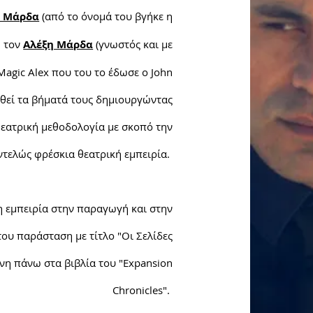
α Μάρδα
(από το όνομά του βγήκε η
, τον
Αλέξη Μάρδα
(γνωστός και με
agic Alex που του το έδωσε ο John
θεί
τα βήματά τους δημιουργώντας
θεατρική μεθοδολογία με σκοπό την
ντελώς φρέσκια θεατρική εμπειρία.
 εμπειρία στην παραγωγή και στην
 του
παράσταση
με τίτλο "Οι Σελίδες
νη πάνω στα βιβλία του "Expansion
Chronicles".