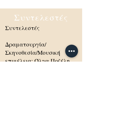
Συντελεστές
Συντελεστές
Δραματουργία/
Σκηνοθεσία/Μουσική
επιμέλεια: Όλγα Ποζέλη
Κείμενα: Αχιλλέας ΙΙΙ &
κείμενα της ομάδας
Τραγούδια: Σπύρος
Γραμμένος
Φωτισμοί: Δημήτρης
Κουτάς