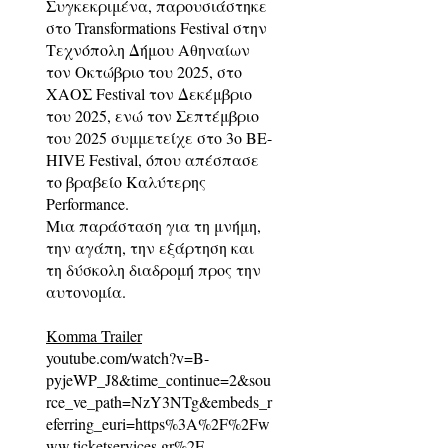
Συγκεκριμένα, παρουσιάστηκε
στο Transformations Festival στην
Τεχνόπολη Δήμου Αθηναίων
τον Οκτώβριο του 2025, στο
ΧΑΟΣ Festival τον Δεκέμβριο
του 2025, ενώ τον Σεπτέμβριο
του 2025 συμμετείχε στο 3ο BE-
HIVE Festival, όπου απέσπασε
το βραβείο Καλύτερης
Performance.
Μια παράσταση για τη μνήμη,
την αγάπη, την εξάρτηση και
τη δύσκολη διαδρομή προς την
αυτονομία.
Komma Trailer
youtube.com/watch?v=B-
pyjeWP_J8&time_continue=2&sou
rce_ve_path=NzY3NTg&embeds_r
eferring_euri=https%3A%2F%2F
w
ww.ticketservices.gr%2F