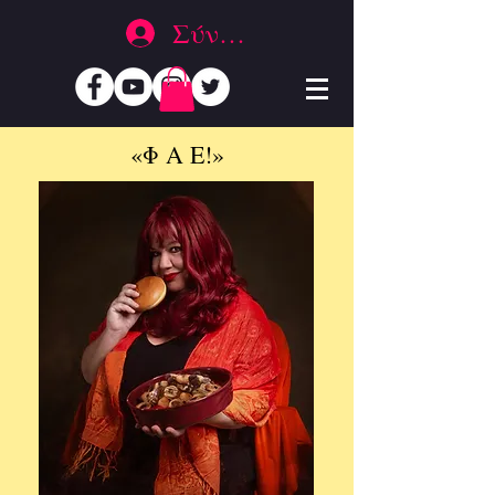
Σύνδεση
«Φ Α Ε!»