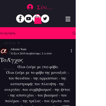
Σύνδεση
Ανάρτηση
All Posts
Alkmini Team
All Posts
30 Σεπ 2019
διαβάστηκε 2 λεπτά
ToΆγχος
Δράσεις
Όλοι ζούμε με (το) φόβο.
Αρχείο
Όλοι ζούμε με το φόβο της μοναξιάς - 
του θανάτου - της αρρώστιας - της 
καταστροφής του πλανήτη - της 
ανεργίας -του συμβιβασμού - της ήττας 
- της αποτυχίας - του βιασμού - του 
πολέμου - της τρέλας - του έρωτα -του 