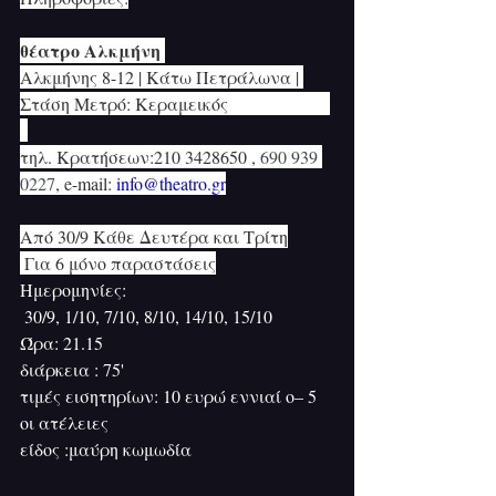
θέατρο Αλκμήνη 
Αλκμήνης 8-12 | Κάτω Πετράλωνα | 
Στάση Μετρό: Κεραμεικός
 210 3428650 
| 
τηλ. Κρατήσεων:210 3428650 , 
690 939 
0227
, e-mail: 
info@theatro.gr
Από 30/9 Κάθε Δευτέρα και Τρίτη
 Για 6 μόνο παραστάσεις
Ημερομηνίες:
 30/9, 1/10, 7/10, 8/10, 14/10, 15/10
Ώρα: 21.15
διάρκεια : 75'
τιμές εισητηρίων: 10 ευρώ εννιαί ο– 5  
οι ατέλειες
είδος :μαύρη κωμωδία 