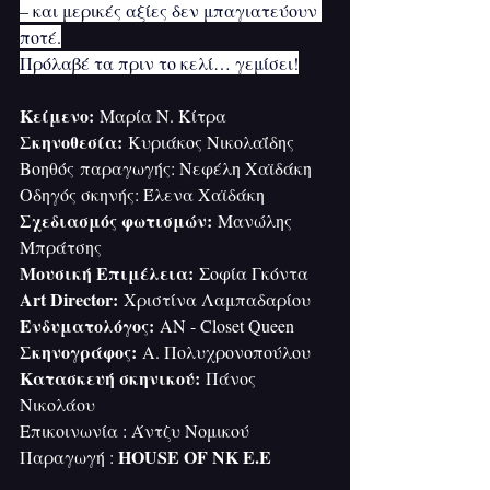
– και μερικές αξίες δεν μπαγιατεύουν 
ποτέ.
Πρόλαβέ τα πριν το κελί… γεμίσει!
Κείμενο: 
Μαρία Ν. Κίτρα
Σκηνοθεσία: 
Κυριάκος Νικολαΐδης
Βοηθός παραγωγής: Νεφέλη Χαϊδάκη 
Οδηγός σκηνής: Έλενα Χαϊδάκη 
Σχεδιασμός φωτισμών:
 Μανώλης 
Μπράτσης
Μουσική Επιμέλεια: 
Σοφία Γκόντα
Art Director: 
Χριστίνα Λαμπαδαρίου
Eνδυματολόγος: 
ΑΝ - Closet Queen
Σκηνογράφος: 
Α. Πολυχρονοπούλου
Κατασκευή σκηνικού: 
Πάνος 
Νικολάου
Επικοινωνία : Άντζυ Νομικού
HOUSE OF NK Ε.Ε
Παραγωγή : 