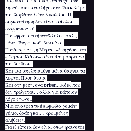
Βαζάκας– είναι ένας αποτυχημένος 
ληστής που καταλήγει στο ίδιο κελί με 
τον διαβόητο Σώτο Νικολάου. Η 
συγκατοίκηση δεν είναι καθόλου… 
σωφρονιστική.
Η σωφρονιστική υπάλληλος, πάλι, 
μόνο “Ευγενικού” δεν είναι.
Η αδερφή της, η Μυρτώ –δικηγόρος και 
φίλη του Κάκου– κάνει ό,τι μπορεί να 
τον βοηθήσει.
Και μια απελπισμένη μάνα ψάχνει τα 
λεφτά. Πάση θυσία.
prison…κέικ
Και στη μέση, ένα 
 που 
δεν τρώγεται… αλλά για κάποιον 
λόγο ενώνει.
Μια ανατρεπτική κωμωδία γεμάτη 
γέλιο, δράση και… κρυμμένες 
αλήθειες.
Γιατί τίποτα δεν είναι όπως φαίνεται 