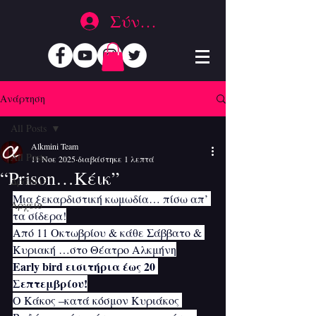
Σύνδεση
Ανάρτηση
All Posts
Alkmini Team
All Posts
11 Νοε 2025
διαβάστηκε 1 λεπτά
“Prison…Κέικ”
Δράσεις
Μια ξεκαρδιστική κωμωδία… πίσω απ’ 
Αρχείο
τα σίδερα!
Από 11 Οκτωβρίου & κάθε Σάββατο & 
Κυριακή …στο Θέατρο Αλκμήνη
Early bird εισιτήρια έως 20 
Σεπτεμβρίου!
Ο Κάκος –κατά κόσμον Κυριάκος 