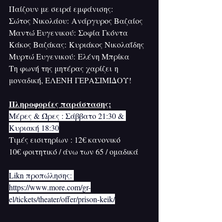
Παίζουν με σειρά εμφάνισης:
Σώτος Νικολάου: Ανάργυρος Βαζαίος
Μαντώ Ευγενικού: Σοφία Γκόντα
Κάκος Βαζάκας: Κυριάκος Νικολαΐδης
Μυρτώ Ευγενικού: Ελένη Μπρίκα
Τη φωνή της μητέρας χαρίζει η 
μοναδική, ΕΛΕΝΗ ΓΕΡΑΣΙΜΙΔΟΥ!
Πληροφορίες παράστασης:
Μέρες & Ώρες : Σάββατο 21:30 & 
Κυριακή 18:30
Τιμές εισιτηρίων : 12€ κανονικό
10€ φοιτητικό / άνω των 65 / ομαδικά
Likn προπώλησης: 
https://www.more.com/gr-
el/tickets/theater/offer/prison-keik/