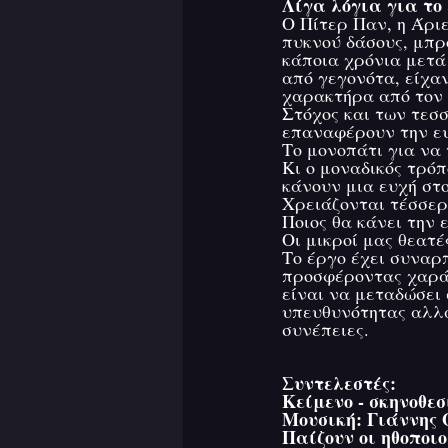
Λίγα λόγια για το 
Ο Πίτερ Παν, η Άριε
πυκνού δάσους, μπρ
κάποια χρόνια μετά
από γεγονότα, είχα
χαρακτήρα από τον
Στόχος και των τεσ
επαναφέρουν την ευ
Το μονοπάτι για να 
Κι ο μοναδικός τρόπ
κάνουν μια ευχή στο
Χρειάζονται τέσσερ
Ποιος θα κάνει την ε
Οι μικροί μας θεατέ
Το έργο έχει συναρ
προσφέροντας χαρά,
είναι να μεταδώσει 
υπευθυνότητας αλλά 
συνέπειες.
Συντελεστές:
Κείμενο - σκηνοθε
Μουσική: Γιάννης 
Παίζουν οι ηθοποιο