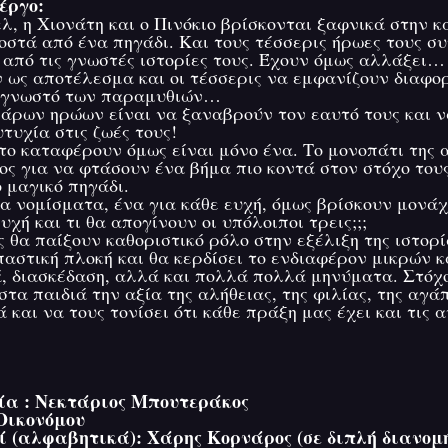
έργο:
λ, η Χιονάτη και ο Πινόκιο βρίσκονται ξαφνικά στην κ
οστά από ένα πηγάδι. Και τους τέσσερις ήρωες τους σ
 από τις γνωστές ιστορίες τους. Έχουν όμως αλλάξει…
ν ως αποτέλεσμα και οι τέσσερις να εμφανίζουν διαφορ
 γνωστό των παραμυθιών…
σάρων ηρώων είναι να ξαναβρούν τον εαυτό τους και ν
τυχία στις ζωές τους!
το καταφέρουν όμως είναι μόνο ένα. Το μονοπάτι της 
ος για να φτάσουν ένα βήμα πιο κοντά στον στόχο τους
 μαγικό πηγάδι.
α νομίσματα, ένα για κάθε ευχή, όμως βρίσκουν μονάχ
υχή και τι θα απογίνουν οι υπόλοιποι τρεις;;;
ς θα παίξουν καθοριστικό ρόλο στην εξέλιξη της ιστορί
παστική πλοκή και θα κερδίσει το ενδιαφέρον μικρών 
 διασκέδαση, αλλά και πολλά πολλά μηνύματα. Στόχο
στα παιδιά την αξία της αλήθειας, της φιλίας, της αγάπ
και να τους τονίσει ότι κάθε πράξη μας έχει και τις 
σία : Νεκτάριος Μπουτεράκος 
Οικονόμου
ί (αλφαβητικά): Χάρης Κορνάρος (σε διπλή διανομή