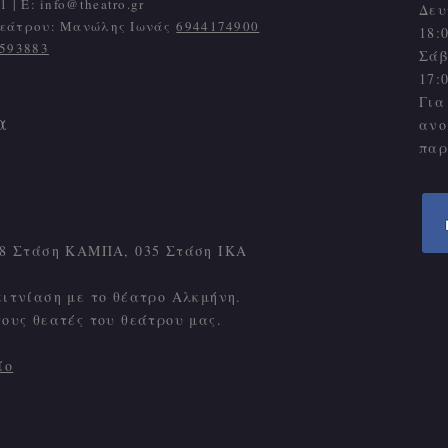
1 | Ε:
info@theatro.gr
Δευ
 θεάτρου: Μανώλης Ιωνάς
6944174900
18:
593883
Σάβ
17:
Για
α
ανο
παρ
Γ18 Στάση ΚΑΜΠΑ, 035 Στάση ΙΚΑ
ειτνίαση με το θέατρο Αλκμήνη.
τους θεατές του θεάτρου μας.
ίο