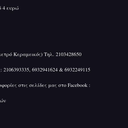
ό 4 ευρώ
μετρό Κεραμεικός) Τηλ. 2103428650
 2106393335, 6932941624 & 6932249115
ορίες στις σελίδες μας στο Facebook :
χών