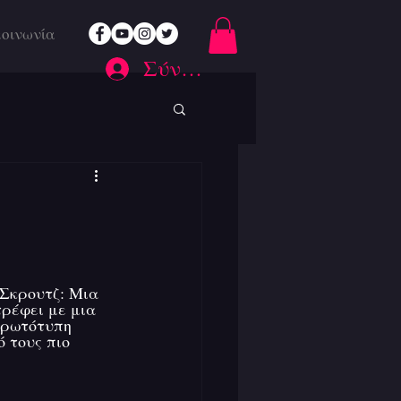
κοινωνία
Σύνδεση
Σκρουτζ: Mια 
τρέφει με μια 
πρωτότυπη 
 τους πιο 