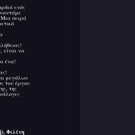
αρδιά ενός 
υναντάμε 
 Μια σειρά 
ετικό 
α 
αλήθειας!
, είναι να 
α ένα!
ας!
και μεγάλων 
ς του έργου 
ης, της 
ανάλογες 
), Φιλίνη 