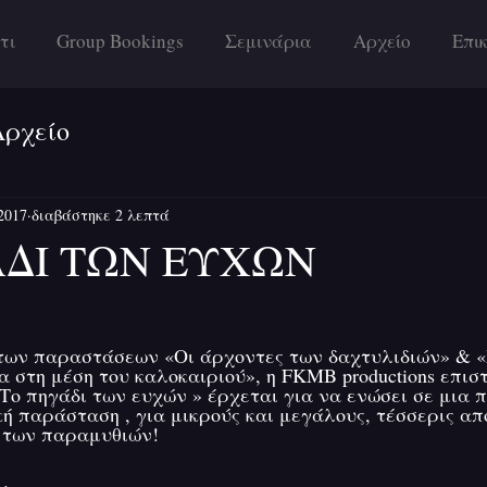
τι
Group Bookings
Σεμινάρια
Αρχείο
Επι
Αρχείο
2017
διαβάστηκε 2 λεπτά
ΑΔΙ ΤΩΝ ΕΥΧΩΝ
των παραστάσεων «Οι άρχοντες των δαχτυλιδιών» & «
α στη μέση του καλοκαιριού», η FKMB productions επισ
Το πηγάδι των ευχών » έρχεται για να ενώσει σε μια 
ή παράσταση , για μικρούς και μεγάλους, τέσσερις από
 των παραμυθιών!