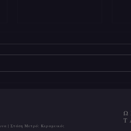
«POLYAMOROUS»
Ο Μ
Ω
Τ
ωνα | Στάση Μετρό: Κεραμεικός