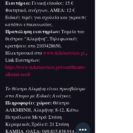
Εισιτήρια:
 Γενική είσοδος: 15 € 
Φοιτητικό, ανέργων, ΑΜΕΑ: 12 €
Ειδικές τιμές για σχολεία και γκρουπς 
κατόπιν επικοινωνίας.
Προπώληση εισιτηρίων: 
Ταμείο του 
θεάτρου “Αλκμήνη”, Τηλεφωνικές 
κρατήσεις στο 2103428650, 
Ηλεκτρονικά στο 
www.ticketservices.gr
 , 
Link Εισιτηρίων: 
https://www.ticketservices.gr/event/theatro-
alkmini-raxil/
Tο θέατρο Αλκμήνη είναι προσβάσιμο 
στα Άτομα με Ειδικές Ανάγκες.
Πληροφορίες χώρου: 
Θέατρο 
ΑΛΚΜΗΝΗ, Αλκμήνης 8-12, Κάτω 
Πετράλωνα Μετρό: Στάση 
Κεραμεικός,Τρόλεϋ: 21 Στάση 
ΚΑΜΠΑ, ΟΑΣΑ: 049,815,838,914,Γ18 