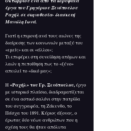
Οκτωβρίου ένα από τα κορυφαία 
έργα του Γρηγόριου Ξενόπουλου 
Ραχήλ σε σκηνοθεσία- διασκευή 
Μανώλη Ιωνά.
Γιατί η επιμονή ανά τους αιώνες της 
διαίρεσης των κοινωνιών μεταξύ του 
«εμείς» και οι «άλλοι»;
Τι επιφέρει στη συνείδηση ατόμων και 
λαών η πεποίθηση πως το «ξένο» 
απειλεί το «δικό μας»;
«Ραχήλ» του Γρ. Ξενόπουλου,
Η 
 έργο 
με ιστορικό πλαίσιο, διαδραματίζεται 
σε ένα αστικό σαλόνι στην πατρίδα 
του συγγραφέα, τη Ζάκυνθο, το 
Πάσχα του 1891. Κύριος άξονας, ο 
έρωτας δύο νέων ανθρώπων που η 
σχέση τους θα ήταν απόλυτα 