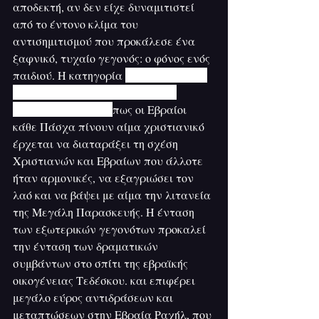
αποδεκτή, αν δεν είχε δυναμιτιστεί 
από το έντονο κλίμα του 
αντισημιτισμού που προκάλεσε ένα 
ξαφνικό, τυχαίο γεγονός: ο φόνος ενός 
παιδιού. Η κατηγορία 
στηριγμένη στη 
«συκοφαντία του αίματος», στο 
διαδεδομένο θρύλο 
πως οι Εβραίοι 
κάθε Πάσχα πίνουν αίμα χριστιανικό 
έρχεται να διαταράξει τη σχέση 
Χριστιανών και Εβραίων που άλλοτε 
ήταν αρμονικές, να εξαγριώσει τον 
λαό και να βάψει με αίμα την λιτανεία 
της Μεγάλη Παρασκευής. Η ένταση 
των εξωτερικών γεγονότων προκαλεί 
την ένταση των δραματικών 
συμβάντων στο σπίτι της εβραϊκής 
οικογένειας Τεδέσκου. και επιφέρει 
μεγάλο εύρος αντιδράσεων και 
μεταπτώσεων στην Εβραία Ραχήλ, που 