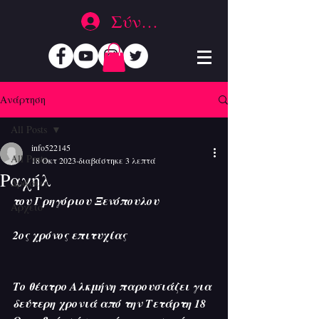
Σύνδεση
Ανάρτηση
All Posts
info522145
All Posts
18 Οκτ 2023
διαβάστηκε 3 λεπτά
Ραχήλ
Δράσεις
του Γρηγόριου Ξενόπουλου
Αρχείο
2ος χρόνος επιτυχίας
Το θέατρο Αλκμήνη παρουσιάζει για 
δεύτερη χρονιά από την Τετάρτη 18 