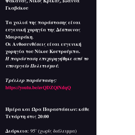
Φακανάς, Νίκος Κρίκας, Ιωάννα 
Γκαβάκου
Τα χαλιά της παράστασης είναι 
ευγενική χορηγία της Δέσποινας 
Μοιραράκη
.
Οι Ανθοσυνθέσεις είναι ευγενική 
χορηγία του Νίκου Κουτρούμπα.
Η παράσταση επιχορηγήθηκε από το 
υπουργείο Πολιτισμού.
Τρέιλερ παράστασης: 
https://youtu.be/avQDZQiNdqQ
Ημέρα και Ώρα Παραστάσεων: κάθε 
Τετάρτη στις 20:00
Διάρκεια
: 95’ (χωρίς διάλειμμα)