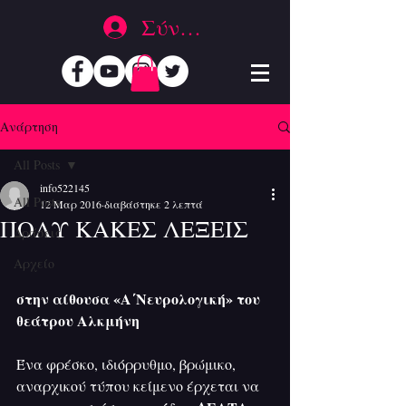
Σύνδεση
Ανάρτηση
All Posts
info522145
All Posts
12 Μαρ 2016
διαβάστηκε 2 λεπτά
ΠΟΛΥ ΚΑΚΕΣ ΛΕΞΕΙΣ
Δράσεις
Αρχείο
στην αίθουσα «Α΄Νευρολογική» του 
θεάτρου Αλκμήνη
Ένα φρέσκο, ιδιόρρυθμο, βρώμικο, 
αναρχικού τύπου κείμενο έρχεται να 