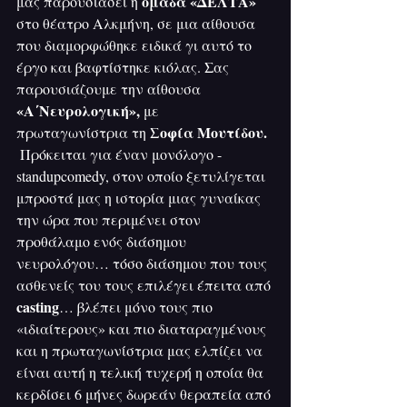
ομάδα «ΔΕΛΤΑ»
μας παρουσιάσει η 
στο θέατρο Αλκμήνη, σε μια αίθουσα 
που διαμορφώθηκε ειδικά γι αυτό το 
έργο και βαφτίστηκε κιόλας. Σας 
παρουσιάζουμε την αίθουσα 
«Α΄Νευρολογική»,
 με 
Σοφία Μουτίδου.
πρωταγωνίστρια τη 
 Πρόκειται για έναν μονόλογο - 
standupcomedy, στον οποίο ξετυλίγεται 
μπροστά μας η ιστορία μιας γυναίκας 
την ώρα που περιμένει στον 
προθάλαμο ενός διάσημου 
νευρολόγου… τόσο διάσημου που τους 
ασθενείς του τους επιλέγει έπειτα από 
casting
… βλέπει μόνο τους πιο 
«ιδιαίτερους» και πιο διαταραγμένους 
και η πρωταγωνίστρια μας ελπίζει να 
είναι αυτή η τελική τυχερή η οποία θα 
κερδίσει 6 μήνες δωρεάν θεραπεία από 