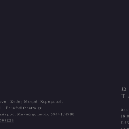
Ω
Τ
ωνα | Στάση Μετρό: Κεραμεικός
1 | Ε:
info@theatro.gr
Δευ
 θεάτρου: Μανώλης Ιωνάς
6944174900
18:
593883
Σάβ