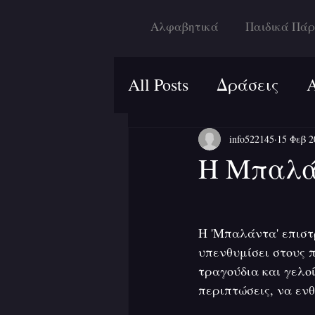
Αλφαβητικά
Παιδικά Πάρ
All Posts
Δράσεις
info522145
15 Φεβ 2
Η Μπαλάν
Η 'Μπαλάντα' επιστρ
υπενθυμίσει στους 
τραγούδια και γελοί
περιπτώσεις, να εν