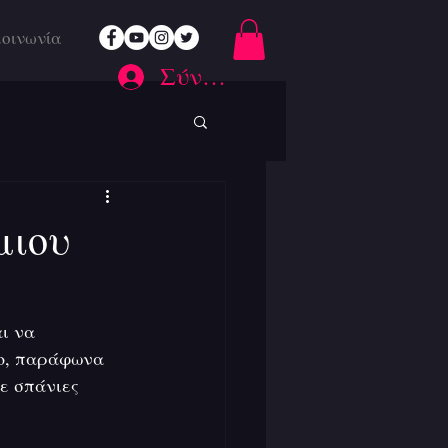
κοινωνία
Σύνδεση
μιου
ι να 
ο, παράφωνα 
ε σπάνιες 