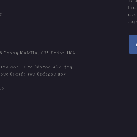
17:
Για
α
ανο
παρ
Γ18 Στάση ΚΑΜΠΑ, 035 Στάση ΙΚΑ
ειτνίαση με το θέατρο Αλκμήνη.
τους θεατές του θεάτρου μας.
ίο