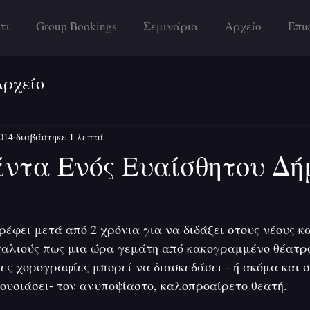
τι
Group Bookings
Σεμινάρια
Αρχείο
Επι
Αρχείο
014
διαβάστηκε 1 λεπτά
τα Ενός Ευαίσθητου Δή
έφει μετά από 2 χρόνια για να διδάξει στους νέους κα
παλιούς πως μια ώρα γεμάτη από κακογραμμένο θέατρ
ες χορογραφίες μπορεί να διασκεδάσει - ή ακόμα και σ
θουσιάσει- τον ανυποψίαστο, καλοπροαίρετο θεατή.