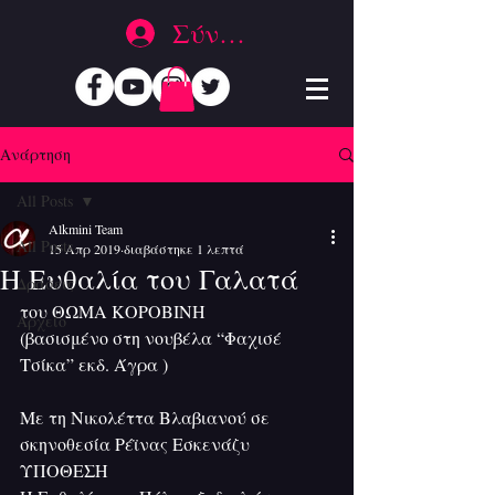
Σύνδεση
Ανάρτηση
All Posts
Alkmini Team
All Posts
15 Απρ 2019
διαβάστηκε 1 λεπτά
Η Ευθαλία του Γαλατά
Δράσεις
του ΘΩΜΑ ΚΟΡΟΒΙΝΗ
Αρχείο
(βασισμένο στη νουβέλα “Φαχισέ 
Τσίκα” εκδ. Άγρα ) 
Με τη Νικολέττα Βλαβιανού σε 
σκηνοθεσία Ρέϊνας Εσκενάζυ
ΥΠΟΘΕΣΗ