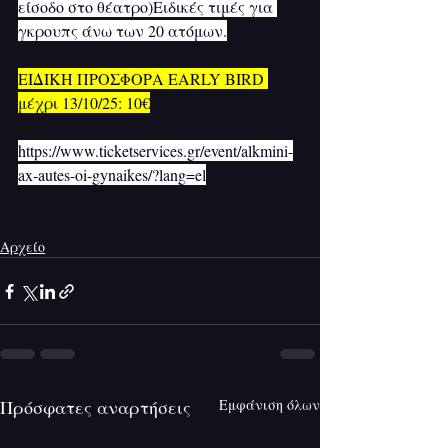
είσοδο στο θέατρο)Ειδικές τιμές για 
γκρουπς άνω των 20 ατόμων.
ΕΙΔΙΚΗ ΠΡΟΣΦΟΡΑ EARLY BIRD 
μέχρι 13/10/25: 10€
https://www.ticketservices.gr/event/alkmini-
ax-autes-oi-gynaikes/?lang=el
Αρχείο
Πρόσφατες αναρτήσεις
Εμφάνιση όλων