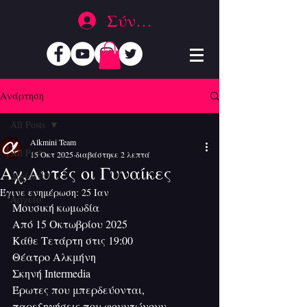
Σύνδεση
Ανάρτηση
All Posts
Alkmini Team
All Posts
15 Οκτ 2025
διαβάστηκε 2 λεπτά
Αχ,Αυτές οι Γυναίκες
Δράσεις
Έγινε ενημέρωση:
25 Ιαν
Αρχείο
Μουσική κωμωδία
Από 15 Οκτωβρίου 2025
Κάθε Τετάρτη στις 19:00
Θέατρο Αλκμήνη
Σκηνή Intermedia
Έρωτες που μπερδεύονται, 
παρεξηγήσεις που φουντώνουν, 