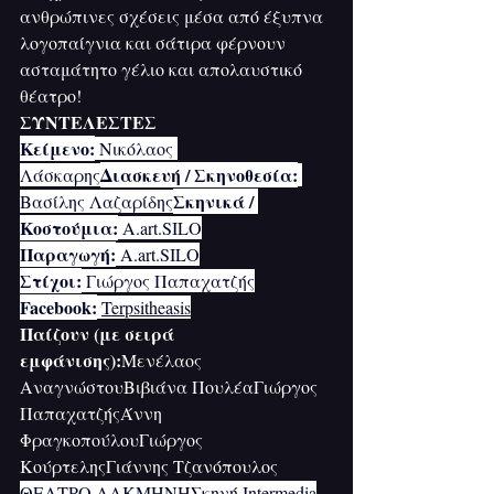
ανθρώπινες σχέσεις μέσα από έξυπνα 
λογοπαίγνια και σάτιρα φέρνουν 
ασταμάτητο γέλιο και απολαυστικό 
θέατρο!
ΣΥΝΤΕΛΕΣΤΕΣ
Κείμενο:
 Νικόλαος 
Διασκευή / Σκηνοθεσία:
Λάσκαρης
Σκηνικά / 
Βασίλης Λαζαρίδης
Κοστούμια:
Α.art
.SILO
Παραγωγή:
Α.art
.SILO
Στίχοι:
 Γιώργος Παπαχατζής
Facebook:
Terpsitheasis
Παίζουν (με σειρά 
εμφάνισης):
Μενέλαος 
ΑναγνώστουΒιβιάνα ΠουλέαΓιώργος 
ΠαπαχατζήςΆννη 
ΦραγκοπούλουΓιώργος 
ΚούρτεληςΓιάννης Τζανόπουλος
ΘΕΑΤΡΟ ΑΛΚΜΗΝΗΣκηνή Intermedia