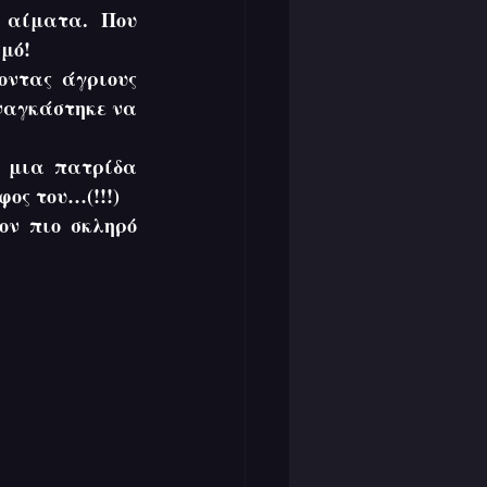
 αίματα.  Που 
μό! 
ντας άγριους 
ναγκάστηκε να 
μια πατρίδα  
ος του…(!!!) 
ν πιο σκληρό 