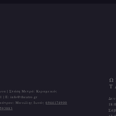
Ω
Τ
ωνα | Στάση Μετρό: Κεραμεικός
1 | Ε:
info@theatro.gr
Δευ
 θεάτρου: Μανώλης Ιωνάς
6944174900
18:
593883
Σάβ