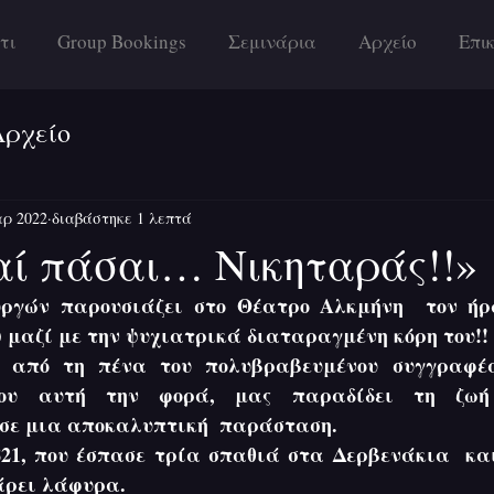
τι
Group Bookings
Σεμινάρια
Αρχείο
Επι
Αρχείο
ρ 2022
διαβάστηκε 1 λεπτά
αί πάσαι… Νικηταράς!!»
 μαζί με την ψυχιατρικά διαταραγμένη κόρη του!! 
)
 από τη πένα του πολυβραβευμένου συγγραφέα,
όπου αυτή την φορά, μας παραδίδει τη ζωή
σε μια αποκαλυπτική  παράσταση. 
21, που έσπασε τρία σπαθιά στα Δερβενάκια  και
ρει λάφυρα.  