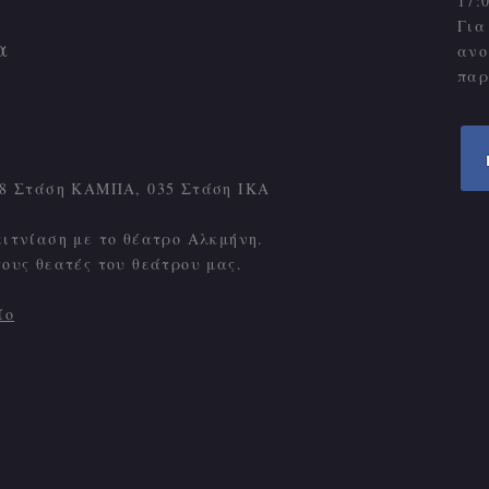
17:
Για
α
ανο
παρ
Γ18 Στάση ΚΑΜΠΑ, 035 Στάση ΙΚΑ
ειτνίαση με το θέατρο Αλκμήνη.
τους θεατές του θεάτρου μας.
ίο