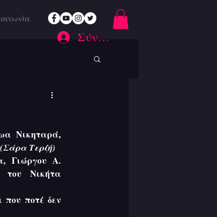
κοινωνία
Σύνδεση
Η Γκαλερί Δημιουργών παρουσιάζει στο Θέατρο Αλκμήνη  τον ήρωα Νικηταρά, 
(Σάρα Τερζή)
 Γιώργου Α. 
 του Νικήτα 
 που ποτέ δεν 