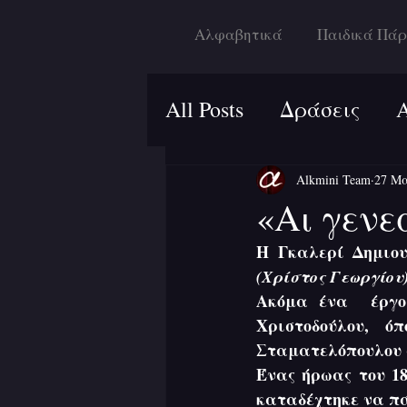
Αλφαβητικά
Παιδικά Πάρ
All Posts
Δράσεις
Alkmini Team
27 Μα
«Αι γενε
(Χρίστος Γεωργίου
Ακόμα ένα  έργο
Χριστοδούλου, 
Σταματελόπουλου 
Ένας ήρωας του 18
καταδέχτηκε να πά